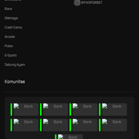
@PASPORBET
Race
Olahraga
Crash Game
Arcade
Poker
E-Sports
Sabung Ayam
Komunitas