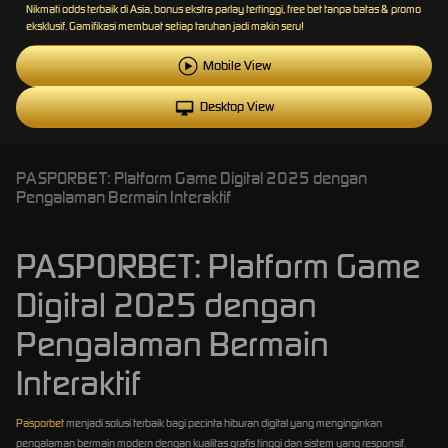
Nikmati odds terbaik di Asia, bonus ekstra parlay tertinggi, free bet tanpa batas & promo
eksklusif. Gamifikasi membuat setiap taruhan jadi makin seru!
Mobile View
Desktop View
PASPORBET: Platform Game Digital 2025 dengan
Pengalaman Bermain Interaktif
PASPORBET: Platform Game
Digital 2025 dengan
Pengalaman Bermain
Interaktif
Pasporbet
menjadi solusi terbaik bagi pecinta hiburan digital yang menginginkan
pengalaman bermain modern dengan kualitas grafis tinggi dan sistem yang responsif.