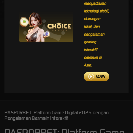
menyediakan
teknologi stabil,
dukungan
lokal, dan
pengalaman
gaming
interaktif
premium di
Asia.
MAIN
PASPORBET: Platform Game Digital 2025 dengan
Pengalaman Bermain Interaktif
PASPORBET: Platform Game