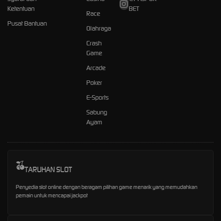
Ketentuan
BET
Race
Pusat Bantuan
Olahraga
Crash
Game
Arcade
Poker
E-Sports
Sabung
Ayam
TARUHAN SLOT
Penyedia slot online dengan beragam pilihan game menarik yang memudahkan
pemain untuk mencapai jackpot