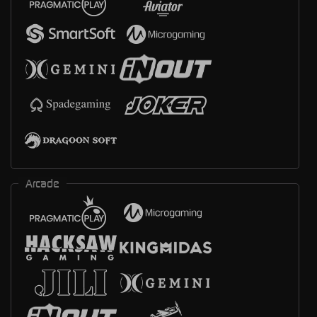
Arcade