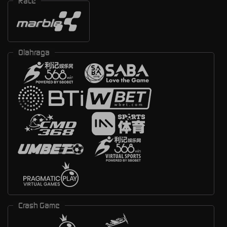
Race
Olahraga
Crash Game