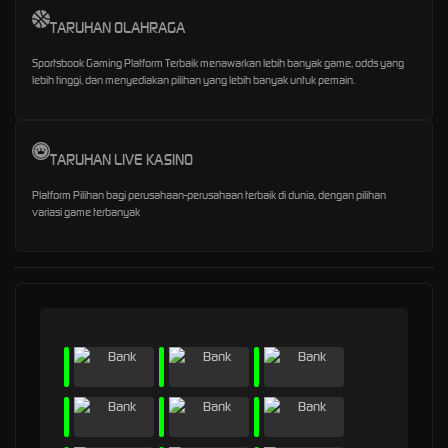
TARUHAN OLAHRAGA
Sportsbook Gaming Platform Terbaik menawarkan lebih banyak game, odds yang
lebih tinggi, dan menyediakan pilihan yang lebih banyak untuk pemain.
TARUHAN LIVE KASINO
Platform Pilihan bagi perusahaan-perusahaan terbaik di dunia, dengan pilihan
variasi game terbanyak