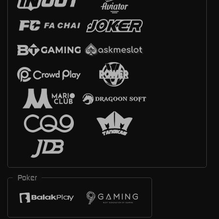
Poker