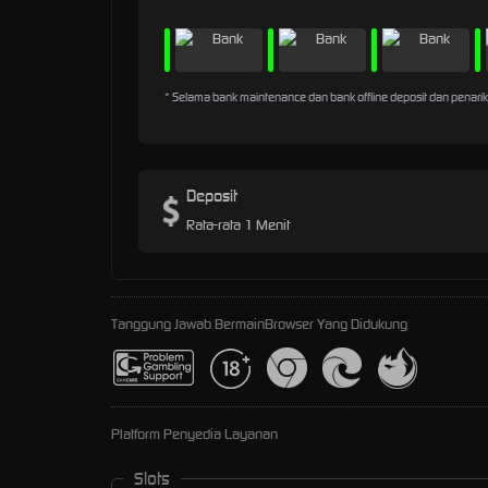
* Selama bank maintenance dan bank offline deposit dan penarik
Deposit
Rata-rata 1 Menit
Tanggung Jawab Bermain
Browser Yang Didukung
Platform Penyedia Layanan
Slots