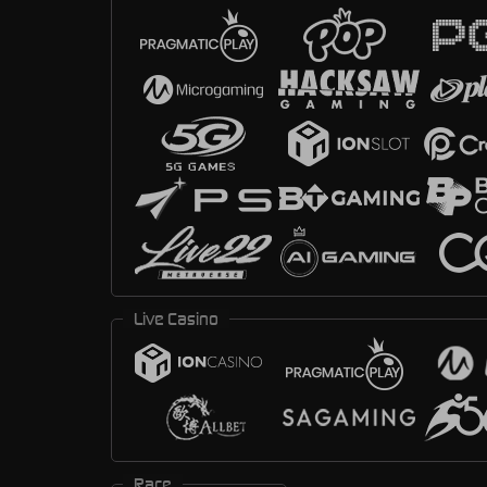
Live Casino
Race